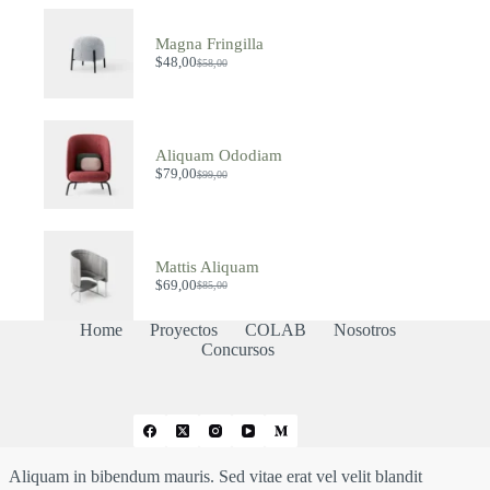
Magna Fringilla
$
48,00
$
58,00
Aliquam Ododiam
$
79,00
$
99,00
Mattis Aliquam
$
69,00
$
85,00
Home
Proyectos
COLAB
Nosotros
Concursos
Aliquam in bibendum mauris. Sed vitae erat vel velit blandit