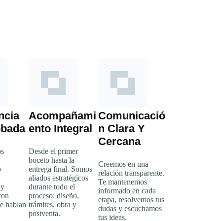
ncia
Acompañami
Comunicació
bada
Ento Integral
N Clara Y
Cercana
os
Desde el primer
boceto hasta la
Creemos en una
o
entrega final. Somos
relación transparente.
aliados estratégicos
Te mantenemos
 y
durante todo el
informado en cada
con
proceso: diseño,
etapa, resolvemos tus
ue hablan
trámites, obra y
dudas y escuchamos
postventa.
tus ideas.