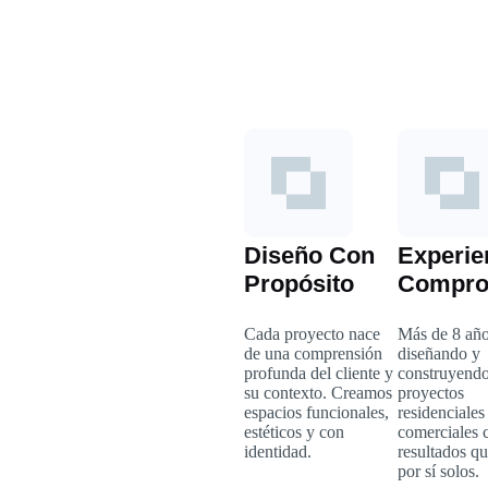
Diseño Con
Experie
Propósito
Compro
Cada proyecto nace
Más de 8 añ
de una comprensión
diseñando y
profunda del cliente y
construyend
su contexto. Creamos
proyectos
espacios funcionales,
residenciales
estéticos y con
comerciales 
identidad.
resultados q
por sí solos.