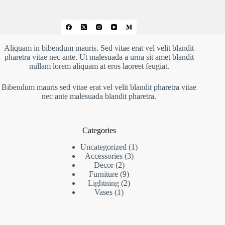
Aliquam in bibendum mauris. Sed vitae erat vel velit blandit
pharetra vitae nec ante. Ut malesuada a urna sit amet blandit
nullam lorem aliquam at eros laoreet feugiat.
Bibendum mauris sed vitae erat vel velit blandit pharetra vitae
nec ante malesuada blandit pharetra.
Categories
1
Uncategorized
1
3
producto
Accessories
3
2
productos
Decor
2
productos
9
Furniture
9
productos
2
Lightning
2
1
productos
Vases
1
producto