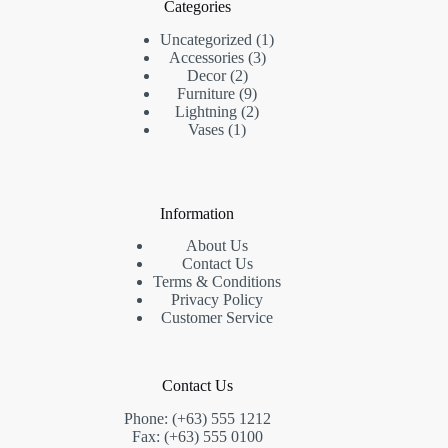
Categories
1
Uncategorized
1
3
producto
Accessories
3
2
productos
Decor
2
productos
9
Furniture
9
productos
2
Lightning
2
1
productos
Vases
1
producto
Information
About Us
Contact Us
Terms & Conditions
Privacy Policy
Customer Service
Contact Us
Phone: (+63) 555 1212
Fax: (+63) 555 0100